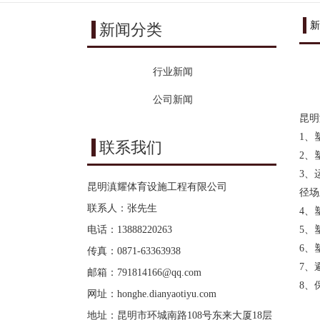
新
新闻分类
行业新闻
公司新闻
昆明
1、
联系我们
2、
3、
昆明滇耀体育设施工程有限公司
径场
联系人：张先生
4、
电话：13888220263
5、
6、
传真：0871-63363938
7、
邮箱：
791814166@qq.com
8、
网址：
honghe.dianyaotiyu.com
地址：昆明市环城南路108号东来大厦18层