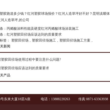
塑胶跑道多少钱？红河塑胶球场报价？红河人造草坪好不好？昆明滇耀体
红河人造草坪,的公司
条：
丙烯酸涂料性能及硬度红河丙烯酸球场涂装施工
条：
红河塑胶田径场应该达到的质量要求
标签：
塑胶田径场
,
塑胶田径场施工
,
塑胶田径场施工方案
,
关新闻
河塑胶田径场使用过程中要注意什么问题?
河塑胶田径场应该达到的质量要求
关产品
8号东来大厦18层A座
电话：13888220263
传真:0871-63363938