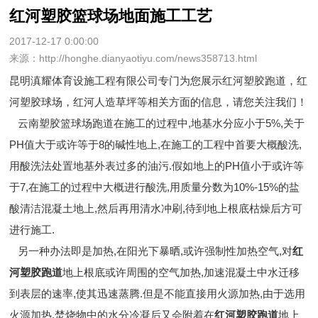
红河塑胶篮球场地面施工工艺
2017-12-17 0:00:00
来源：http://honghe.dianyaotiyu.com/news358713.html
昆明滇耀体育设施工程有限公司专门为您展示
红河塑胶跑道
，红
河塑胶球场，红河人造草坪等相关方面的信息，请您关注我们！
云南塑胶篮球场跑道在施工的过程中,地基水分应小于5%,关于
PH值大于或许等于8的碱性地上,在施工的工程中首要大概酸洗,
用酸洗法处置地基外表过多的油污.假如地上的PH值小于或许等
于7,在施工的过程中大概进行酸洗,用质量分数为10%-15%的盐
酸清洁混凝土地上,然后再用清水冲刷,待到地上根底枯燥后方可
进行施工.
另一种办法即是加热
,在阳光下暴晒,或许强制性加热空气,对
红
河塑胶跑道
地上根底或许周围的空气加热,加速混凝土中水迁移
到表层的速率,使其迅速蒸腾.但是不能直接用火源加热,由于选用
火源加热,焚烧物中的水分冷凝后又会附着在
红河塑胶跑道
地上