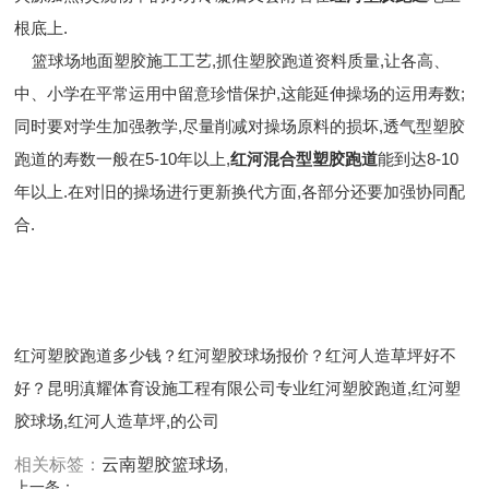
根底上.
篮球场地面塑胶施工工艺
,抓住塑胶跑道资料质量,让各高、
中、小学在平常运用中留意珍惜保护,这能延伸操场的运用寿数;
同时要对学生加强教学,尽量削减对操场原料的损坏,
透气型塑胶
跑道的寿数一般在
5-10
年以上
,
红河混合型塑胶跑道
能到达
8-10
年以上
.在对旧的操场进行更新换代方面,各部分还要加强协同配
合.
红河塑胶跑道多少钱？红河塑胶球场报价？红河人造草坪好不
好？昆明滇耀体育设施工程有限公司专业红河塑胶跑道,红河塑
胶球场,红河人造草坪,的公司
相关标签：
云南塑胶篮球场
,
上一条：